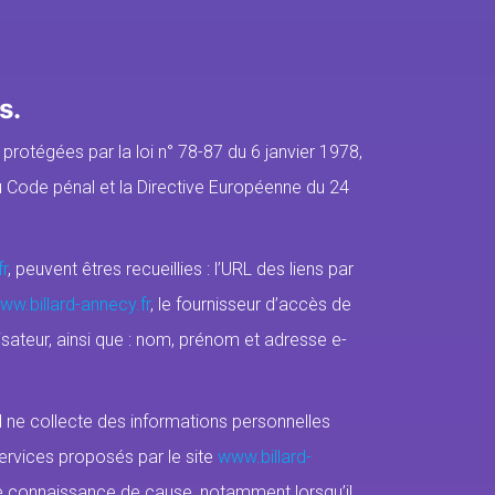
s.
rotégées par la loi n° 78-87 du 6 janvier 1978,
 du Code pénal et la Directive Européenne du 24
r
, peuvent êtres recueillies : l’URL des liens par
ww.billard-annecy.fr
, le fournisseur d’accès de
tilisateur, ainsi que : nom, prénom et adresse e-
 ne collecte des informations personnelles
 services proposés par le site
www.billard-
oute connaissance de cause, notamment lorsqu’il