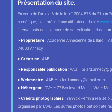
S
Présentation du site.
S
En vertu de l’article 6 de la loi n° 2004-575 du 21 jui
S
numérique, il est précisé aux utilisateurs du site
www.bi
intervenants dans le cadre de sa réalisation et de son s
> Propriétaire
: Académie Annécienne de Billard – As
74000 Annecy
>
Créatrice
: AAB
> Responsable publication
: AAB – billard.annecy@
> Webmestre
: AAB — billard.annecy@gmail.com
> Hébergeur
: OVH – 77 Boulevard Marius Vivier Mer
> Crédits photographies
: Yannick Perrin a réalisé pl
organisée par l’AAB. Les autres photos ont soit été ré